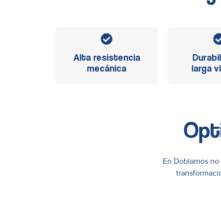
Alta resistencia
Durabi
mecánica
larga vi
Opt
En Doblamos no s
transformaci