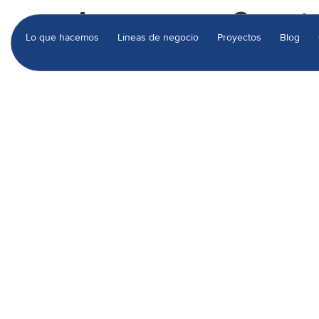
Acero para Const
Lo que hacemos
Líneas de negocio
Proyectos
Blog