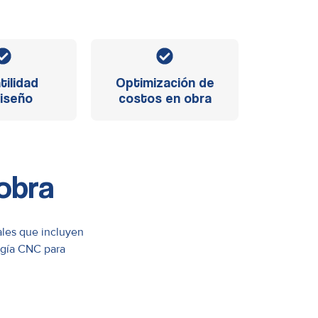
tilidad
Optimización de
iseño
costos en obra
obra
ales que incluyen
ogía CNC para