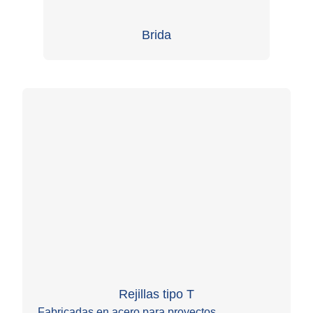
Brida
Rejillas tipo T
Fabricadas en acero para proyectos
C