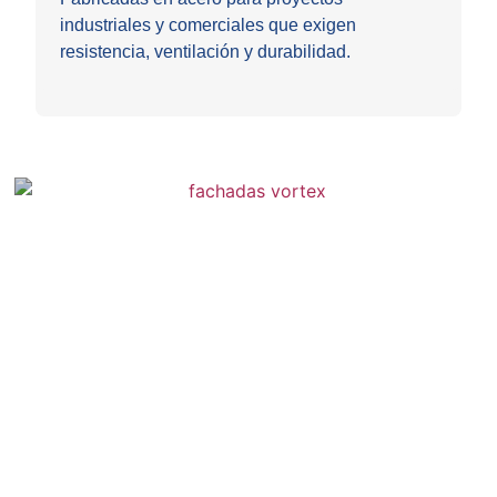
industriales y comerciales que exigen
d
resistencia, ventilación
y durabilidad.
I
t