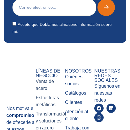
Acepto que Doblamos almacene información sobre
mí.
LÍNEAS DE
NOSOTROS
NUESTRAS
NEGOCIO
REDES
Quiénes
SOCIALES
Venta de
somos
Síguenos en
acero
Catálogos
nuestras
Estructuras
redes
Clientes
metálicas
Nos motiva el
Atención al
Transformación
compromiso
cliente
y soluciones
de ofrecerle a
en acero
Trabaja con
nuestros