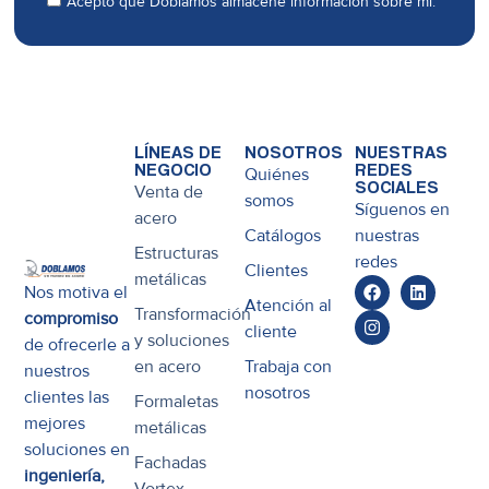
Acepto que Doblamos almacene información sobre mí.
LÍNEAS DE
NOSOTROS
NUESTRAS
NEGOCIO
REDES
Quiénes
SOCIALES
Venta de
somos
Síguenos en
acero
Catálogos
nuestras
Estructuras
redes
Clientes
metálicas
Nos motiva el
Atención al
Transformación
compromiso
cliente
y soluciones
de ofrecerle a
en acero
Trabaja con
nuestros
nosotros
clientes las
Formaletas
mejores
metálicas
soluciones en
Fachadas
ingeniería,
Vortex