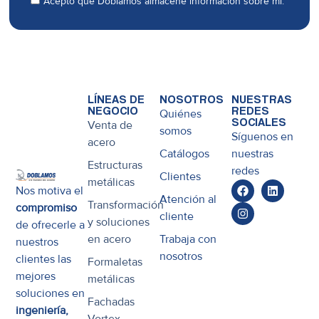
Acepto que Doblamos almacene información sobre mí.
LÍNEAS DE
NOSOTROS
NUESTRAS
NEGOCIO
REDES
Quiénes
SOCIALES
Venta de
somos
Síguenos en
acero
Catálogos
nuestras
Estructuras
redes
Clientes
metálicas
Nos motiva el
Atención al
Transformación
compromiso
cliente
y soluciones
de ofrecerle a
en acero
Trabaja con
nuestros
nosotros
clientes las
Formaletas
mejores
metálicas
soluciones en
Fachadas
ingeniería,
Vortex