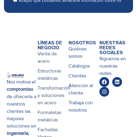
Acepto que Doblamos almacene información sobre mí.
LÍNEAS DE
NOSOTROS
NUESTRAS
NEGOCIO
REDES
Quiénes
SOCIALES
Venta de
somos
Síguenos en
acero
Catálogos
nuestras
Estructuras
redes
Clientes
metálicas
Nos motiva el
Atención al
Transformación
compromiso
cliente
y soluciones
de ofrecerle a
en acero
Trabaja con
nuestros
nosotros
clientes las
Formaletas
mejores
metálicas
soluciones en
Fachadas
ingeniería,
Vortex