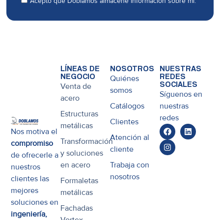
Acepto que Doblamos almacene información sobre mí.
LÍNEAS DE
NOSOTROS
NUESTRAS
NEGOCIO
REDES
Quiénes
SOCIALES
Venta de
somos
Síguenos en
acero
Catálogos
nuestras
Estructuras
redes
Clientes
metálicas
Nos motiva el
Atención al
Transformación
compromiso
cliente
y soluciones
de ofrecerle a
en acero
Trabaja con
nuestros
nosotros
clientes las
Formaletas
mejores
metálicas
soluciones en
Fachadas
ingeniería,
Vortex