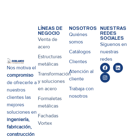
LÍNEAS DE
NOSOTROS
NUESTRAS
NEGOCIO
REDES
Quiénes
SOCIALES
Venta de
somos
Síguenos en
acero
Catálogos
nuestras
Estructuras
redes
Clientes
metálicas
Nos motiva el
Atención al
Transformación
compromiso
cliente
y soluciones
de ofrecerle a
en acero
Trabaja con
nuestros
nosotros
clientes las
Formaletas
mejores
metálicas
soluciones en
Fachadas
ingeniería,
Vortex
fabricación,
construcción